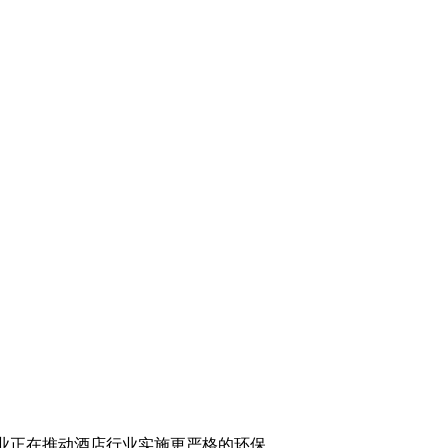
店行业实施更严格的环保政策，如减少一次性用品的使用，并鼓励废物分类和再利用。