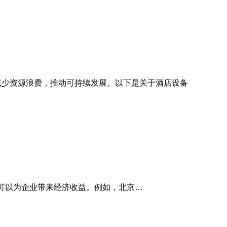
减少资源浪费，推动可持续发展。以下是关于酒店设备
。例如，北京鸿發物资商贸公司和杰辉物资回收公司提供高价上门回收服务，包括空调、冰箱、厨具等设备，为酒店节省了大量资金。